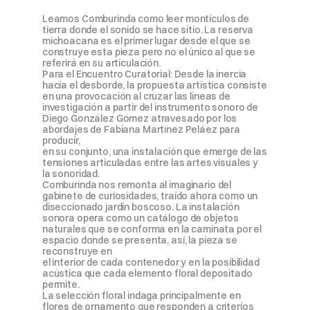
Leamos Comburinda como leer montículos de 
tierra donde el sonido se hace sitio. La reserva 
michoacana es el primer lugar desde el que se 
construye esta pieza pero no el único al que se 
referirá en su articulación.

Para el Encuentro Curatorial: Desde la inercia 
hacia el desborde, la propuesta artística consiste 
en una provocación al cruzar las líneas de 
investigación a partir del instrumento sonoro de 
Diego González Gómez atravesado por los 
abordajes de Fabiana Martínez Peláez para 
producir,

en su conjunto, una instalación que emerge de las 
tensiones articuladas entre las artes visuales y 
la sonoridad.

Comburinda nos remonta al imaginario del 
gabinete de curiosidades, traído ahora como un 
diseccionado jardín boscoso. La instalación 
sonora opera como un catálogo de objetos 
naturales que se conforma en la caminata por el 
espacio donde se presenta, así, la pieza se 
reconstruye en

el interior de cada contenedor y en la posibilidad 
acústica que cada elemento floral depositado 
permite.

La selección floral indaga principalmente en 
flores de ornamento que responden a criterios 