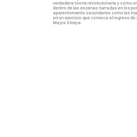
verdadera teoría revolucionaria y como un
dentro de las escenas narradas en los per
aparentemente secundarios como las madres
en un ejercicio que convoca el regreso de 