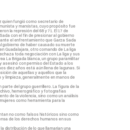
z quien fungió como secretario de 
omunista y marxistas, cuyo propósito fue 
on la represión del 68 y 71. El 17 de 
ada con el fin de presionar al gobierno 
rante el enfrentamiento que Garza Sada 
al gobierno de haber causado su muerte 
 en Guadalajara, otro comando de La liga 
echaza toda negociación con La liga y sus 
a La Brigada blanca, un grupo paramilitar 
y asesinó con permiso del Estado a los 
os diez años está aún llena de lagunas. Si 
sición de aquellas y aquellos que la 
do y limpieza, generalmente en manos de 
te del grupo guerrillero. La figura de la 
chivo, hemerográfico y fotografías 
nto de la violencia, sino como un análisis 
 mujeres como herramienta para la 
entan no como falsos históricos sino como 
efensa de los derechos humanos en sus 
distribución de lo que llamarían una 