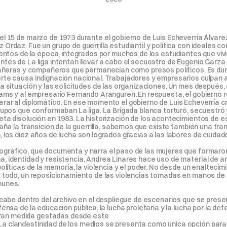
el 15 de marzo de 1973 durante el gobierno de Luis Echeverría Álvare
Ordaz. Fue un grupo de guerrilla estudiantil y política con ideales c
entos de la época, integrados por muchos de los estudiantes que vivier
tes de La liga intentan llevar a cabo el secuestro de Eugenio Garza S
ompañeras y compañeros que permanecían como presos políticos. Es du
erte causa indignación nacional. Trabajadores y empresarios culpan 
a situación y las solicitudes de las organizaciones. Un mes después,
iams y al empresario Fernando Aranguren. En respuesta, el gobierno r
ar al diplomático. En ese momento el gobierno de Luis Echeverría cre
rupos que conformaban La liga. La Brigada blanca torturó, secuestró 
ta disolución en 1983. La historización de los acontecimientos de es
aña la transición de la guerrilla, sabemos que existe también una tran
, los diez años de lucha son logrados gracias a las labores de cuida
ráfico, que documenta y narra el paso de las mujeres que formaron par
, identidad y resistencia. Andrea Linares hace uso de material de ar
olíticas de la memoria, la violencia y el poder. No desde un enaltecimie
re todo, un reposicionamiento de las violencias tomadas en manos de
unes.

e cabe dentro del archivo en el despliegue de escenarios que se pres
fensa de la educación pública, la lucha proletaria y la lucha por la d
an medida gestadas desde este

 clandestinidad de los medios se presenta como única opción para la 