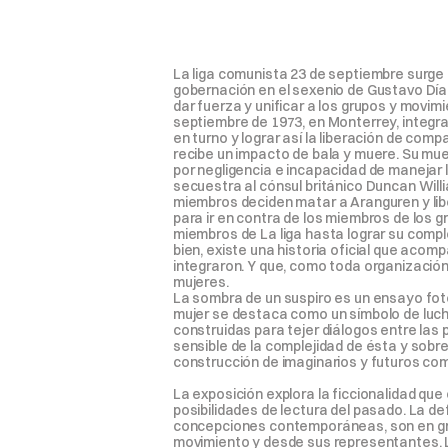
La liga comunista 23 de septiembre surge 
gobernación en el sexenio de Gustavo Díaz 
dar fuerza y unificar a los grupos y movimi
septiembre de 1973, en Monterrey, integran
en turno y lograr así la liberación de c
recibe un impacto de bala y muere. Su mu
por negligencia e incapacidad de manejar l
secuestra al cónsul británico Duncan Will
miembros deciden matar a Aranguren y liber
para ir en contra de los miembros de los g
miembros de La liga hasta lograr su comple
bien, existe una historia oficial que acomp
integraron. Y que, como toda organización
mujeres.

La sombra de un suspiro es un ensayo fotog
mujer se destaca como un símbolo de lucha
construidas para tejer diálogos entre las p
sensible de la complejidad de ésta y sob
construcción de imaginarios y futuros com
La exposición explora la ficcionalidad qu
posibilidades de lectura del pasado. La de
concepciones contemporáneas, son en gr
movimiento y desde sus representantes. La